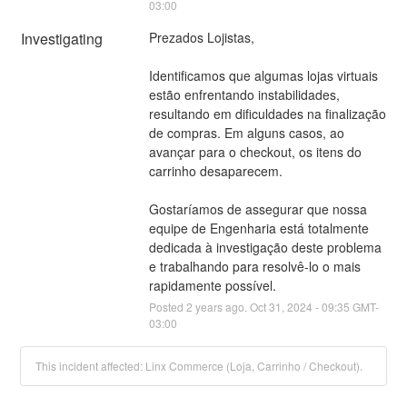
03:00
Investigating
Prezados Lojistas,
Identificamos que algumas lojas virtuais 
estão enfrentando instabilidades, 
resultando em dificuldades na finalização 
de compras. Em alguns casos, ao 
avançar para o checkout, os itens do 
carrinho desaparecem.
Gostaríamos de assegurar que nossa 
equipe de Engenharia está totalmente 
dedicada à investigação deste problema 
e trabalhando para resolvê-lo o mais 
rapidamente possível.
Posted
2
years ago.
Oct
31
,
2024
-
09:35
GMT-
03:00
This incident affected: Linx Commerce (Loja, Carrinho / Checkout).