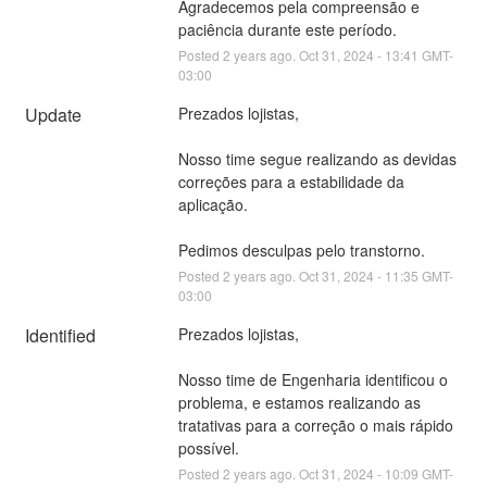
Agradecemos pela compreensão e 
paciência durante este período.
Posted
2
years ago.
Oct
31
,
2024
-
13:41
GMT-
03:00
Update
Prezados lojistas,
Nosso time segue realizando as devidas 
correções para a estabilidade da 
aplicação.
Pedimos desculpas pelo transtorno.
Posted
2
years ago.
Oct
31
,
2024
-
11:35
GMT-
03:00
Identified
Prezados lojistas,
Nosso time de Engenharia identificou o 
problema, e estamos realizando as 
tratativas para a correção o mais rápido 
possível.
Posted
2
years ago.
Oct
31
,
2024
-
10:09
GMT-